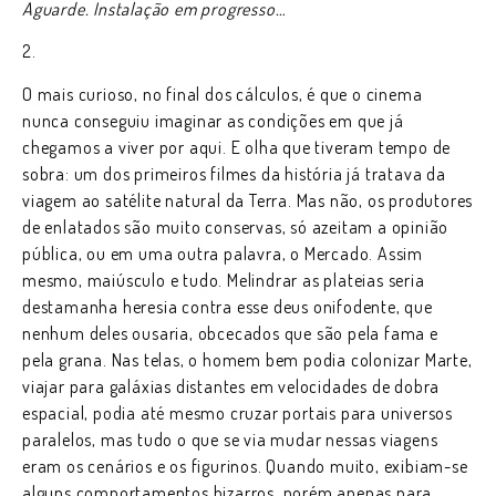
Aguarde. Instalação em progresso…
2.
O mais curioso, no final dos cálculos, é que o cinema
nunca conseguiu imaginar as condições em que já
chegamos a viver por aqui. E olha que tiveram tempo de
sobra: um dos primeiros filmes da história já tratava da
viagem ao satélite natural da Terra. Mas não, os produtores
de enlatados são muito conservas, só azeitam a opinião
pública, ou em uma outra palavra, o Mercado. Assim
mesmo, maiúsculo e tudo. Melindrar as plateias seria
destamanha heresia contra esse deus onifodente, que
nenhum deles ousaria, obcecados que são pela fama e
pela grana. Nas telas, o homem bem podia colonizar Marte,
viajar para galáxias distantes em velocidades de dobra
espacial, podia até mesmo cruzar portais para universos
paralelos, mas tudo o que se via mudar nessas viagens
eram os cenários e os figurinos. Quando muito, exibiam-se
alguns comportamentos bizarros, porém apenas para