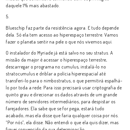
daquele 1% mais abastado.
5.
Blueschip faz parte da resistência agora. E tudo depende
dela. Só ela tem acesso ao hiperespaço terrestre. Vamos
fazer o planeta sentir na pele o que nós vivemos aqui.
O instalador do Myriade já está salvo no seu stratus. A
missão da major é acessar o hiperespaço terrestre,
descarregar o programa no cumulus, instalá-lo no
stratocumulus e driblar a polícia hiperespacial até
transferi-lo para o nimbostratus, o que permitirá espalhá-
lo por toda a rede. Para isso precisará usar criptografia de
quinto grau e direcionar os dados através de um grande
número de servidores intermediários, para despistar os
farejadores. Ela sabe que se for pega, estará tudo
acabado, mas ela disse que faria qualquer coisa por nós.
“Por nós”, ela disse. Não entendi o que ela quis dizer, mas
fiquei convencido da sua determinação.