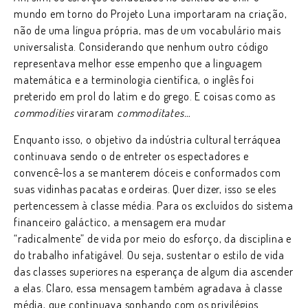
mundo em torno do Projeto Luna importaram na criação,
não de uma língua própria, mas de um vocabulário mais
universalista. Considerando que nenhum outro código
representava melhor esse empenho que a linguagem
matemática e a terminologia científica, o inglês foi
preterido em prol do latim e do grego. E coisas como as
commodities
viraram
commoditates…
Enquanto isso, o objetivo da indústria cultural terráquea
continuava sendo o de entreter os espectadores e
convencê-los a se manterem dóceis e conformados com
suas vidinhas pacatas e ordeiras. Quer dizer, isso se eles
pertencessem à classe média. Para os excluídos do sistema
financeiro galáctico, a mensagem era mudar
“radicalmente” de vida por meio do esforço, da disciplina e
do trabalho infatigável. Ou seja, sustentar o estilo de vida
das classes superiores na esperança de algum dia ascender
a elas. Claro, essa mensagem também agradava à classe
média, que continuava sonhando com os privilégios