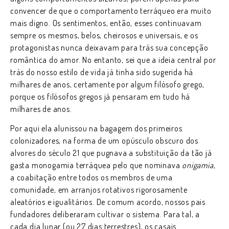
convencer de que o comportamento terráqueo era muito
mais digno. Os sentimentos, então, esses continuavam
sempre os mesmos, belos, cheirosos e universais, e os
protagonistas nunca deixavam para trás sua concepção
romântica do amor. No entanto, sei que a ideia central por
trás do nosso estilo de vida já tinha sido sugerida há
milhares de anos, certamente por algum filósofo grego,
porque os filósofos gregos já pensaram em tudo há
milhares de anos.
Por aqui ela alunissou na bagagem dos primeiros
colonizadores, na forma de um opúsculo obscuro dos
alvores do século 21 que pugnava a substituição da tão já
gasta monogamia terráquea pelo que nominava
onigamia
,
a coabitação entre todos os membros de uma
comunidade, em arranjos rotativos rigorosamente
aleatórios e igualitários. De comum acordo, nossos pais
fundadores deliberaram cultivar o sistema. Para tal, a
cada dia lunar (ou 27 dias terrestres), os casais