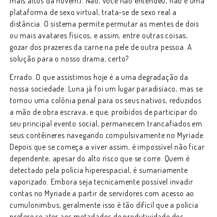
mais altos da nuvem). Não, você não entendeu, não é uma
plataforma de sexo virtual, trata-se de sexo real a
distância. O sistema permite permutar as mentes de dois
ou mais avatares físicos, e assim, entre outras coisas,
gozar dos prazeres da carne na pele de outra pessoa. A
solução para o nosso drama, certo?
Errado. O que assistimos hoje é a uma degradação da
nossa sociedade. Luna já foi um lugar paradisíaco, mas se
tornou uma colônia penal para os seus nativos, reduzidos
a mão de obra escrava, e que, proibidos de participar do
seu principal evento social, permanecem trancafiados em
seus contêineres navegando compulsivamente no Myriade.
Depois que se começa a viver assim, é impossível não ficar
dependente, apesar do alto risco que se corre. Quem é
detectado pela polícia hiperespacial, é sumariamente
vaporizado. Embora seja tecnicamente possível invadir
contas no Myriade a partir de servidores com acesso ao
cumulonimbus, geralmente isso é tão difícil que a polícia
prefere se ater aos metadados de produtividade dos