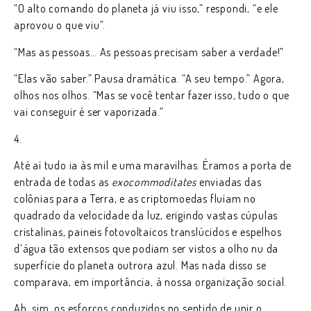
“O alto comando do planeta já viu isso,” respondi, “e ele
aprovou o que viu”.
“Mas as pessoas… As pessoas precisam saber a verdade!”
“Elas vão saber.” Pausa dramática. “A seu tempo.” Agora,
olhos nos olhos. “Mas se você tentar fazer isso, tudo o que
vai conseguir é ser vaporizada.”
4.
Até aí tudo ia às mil e uma maravilhas. Éramos a porta de
entrada de todas as
exocommoditates
enviadas das
colônias para a Terra, e as criptomoedas fluíam no
quadrado da velocidade da luz, erigindo vastas cúpulas
cristalinas, paineis fotovoltaicos translúcidos e espelhos
d’água tão extensos que podiam ser vistos a olho nu da
superfície do planeta outrora azul. Mas nada disso se
comparava, em importância, à nossa organização social.
Ah, sim, os esforços conduzidos no sentido de unir o