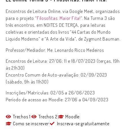
Encontros de Leitura Online, via Google Meet,
organizados
para o projeto “
Filosofitas: Maior Fita!
“.
Na Turma
3 são
três encontros, em NOITES DE TERÇA
,
para leituras
coletivas e orientadas dos livros “44 Cartas do Mundo
Líquido Moderno” e “A Arte da Vida”, de Zygmunt Bauman.
Professor/Mediador: Me. Leonardo Ricco Medeiros
Encontros de Leitura:
27/06; 11 e 18/07/2023
(terças, 19h
às 21h30)
Encontro Comum de Auto-avaliação: 02/09/2023
(sábado, 9h às 11h30)
Inscrições/Matrículas:
02/05 a 26/06/2023
Período de acesso ao Moodle: 27
/06 a 04/09/2023
Trechos 1
Trechos 2
Moodle
Como se inscrever
Inscreva-se gratuitamente